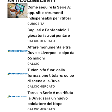
ARTICOLI RECENTI
CALCIO
Come seguire la Serie A:
app, siti e strumenti
indispensabili per i tifosi
CURIOSITÀ
Cagliari e Fantacalcio: i
giocatori su cui puntare
CALCIOMERCATO
Affare monumentale tra
Juve e Liverpool, colpo da
65 milioni
CALCIO
Tudor lo fa fuori dalla
formazione titolare: colpo
di scena alla Juve
CALCIOMERCATO
Torna in Serie A ma rifiuta
la Juve: sarà un nuovo
calciatore del Napoli!
CALCIOMERCATO