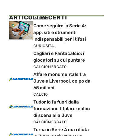
ARTICOLI RECENTI
CALCIO
Come seguire la Serie A:
app, siti e strumenti
indispensabili per i tifosi
CURIOSITÀ
Cagliari e Fantacalcio: i
giocatori su cui puntare
CALCIOMERCATO
Affare monumentale tra
Juve e Liverpool, colpo da
65 milioni
CALCIO
Tudor lo fa fuori dalla
formazione titolare: colpo
di scena alla Juve
CALCIOMERCATO
Torna in Serie A ma rifiuta