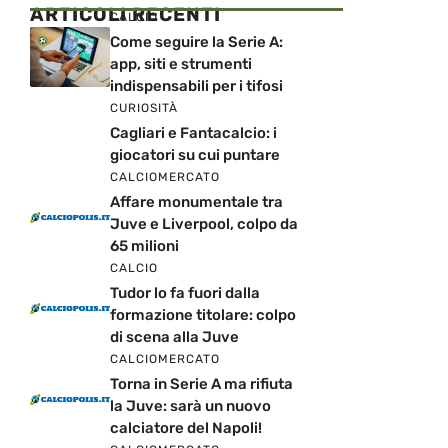
ARTICOLI RECENTI
CALCIO
Come seguire la Serie A:
app, siti e strumenti
indispensabili per i tifosi
CURIOSITÀ
Cagliari e Fantacalcio: i
giocatori su cui puntare
CALCIOMERCATO
Affare monumentale tra
Juve e Liverpool, colpo da
65 milioni
CALCIO
Tudor lo fa fuori dalla
formazione titolare: colpo
di scena alla Juve
CALCIOMERCATO
Torna in Serie A ma rifiuta
la Juve: sarà un nuovo
calciatore del Napoli!