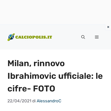
Vai
al
Menu
contenuto
Milan, rinnovo
Ibrahimovic ufficiale: le
cifre- FOTO
22/04/2021
di
AlessandroC