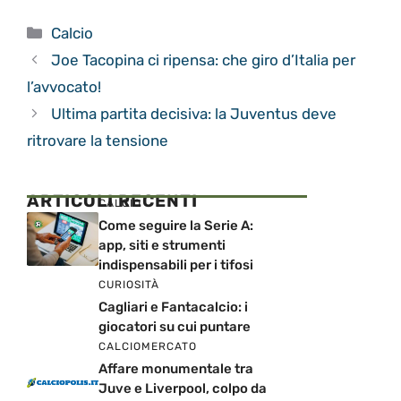
Categorie
Calcio
Joe Tacopina ci ripensa: che giro d’Italia per
l’avvocato!
Ultima partita decisiva: la Juventus deve
ritrovare la tensione
ARTICOLI RECENTI
CALCIO
Come seguire la Serie A:
app, siti e strumenti
indispensabili per i tifosi
CURIOSITÀ
Cagliari e Fantacalcio: i
giocatori su cui puntare
CALCIOMERCATO
Affare monumentale tra
Juve e Liverpool, colpo da