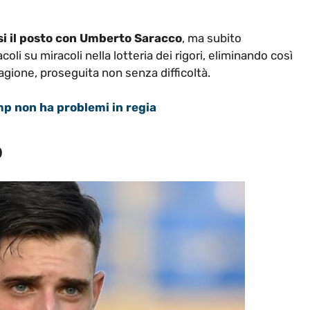
rsi il posto con Umberto Saracco
, ma subito
coli su miracoli nella lotteria dei rigori, eliminando così
agione, proseguita non senza difficoltà.
p non ha problemi in regia
o