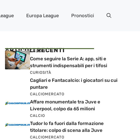
League
Europa League
Pronostici
ARTICOLI RECENTI
CALCIO
Come seguire la Serie A: app, siti e
strumenti indispensabili per i tifosi
CURIOSITÀ
Cagliari e Fantacalcio: i giocatori su cui
puntare
CALCIOMERCATO
Affare monumentale tra Juve e
Liverpool, colpo da 65 milioni
CALCIO
Tudor lo fa fuori dalla formazione
titolare: colpo di scena alla Juve
CALCIOMERCATO