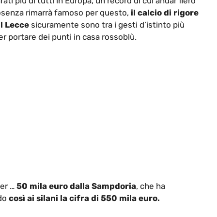
ati più di tutti in Europa, un record di cui andar fiero
 Cosenza rimarrà famoso per questo,
il calcio di rigore
il Lecce
sicuramente sono tra i gesti d’istinto più
er portare dei punti in casa rossoblù.
per …
50 mila euro dalla Sampdoria
, che ha
ndo
così ai silani la cifra di 550 mila euro.