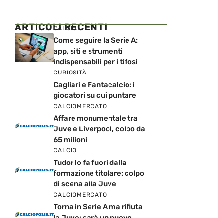
ARTICOLI RECENTI
CALCIO
Come seguire la Serie A:
app, siti e strumenti
indispensabili per i tifosi
CURIOSITÀ
Cagliari e Fantacalcio: i
giocatori su cui puntare
CALCIOMERCATO
Affare monumentale tra
Juve e Liverpool, colpo da
65 milioni
CALCIO
Tudor lo fa fuori dalla
formazione titolare: colpo
di scena alla Juve
CALCIOMERCATO
Torna in Serie A ma rifiuta
la Juve: sarà un nuovo