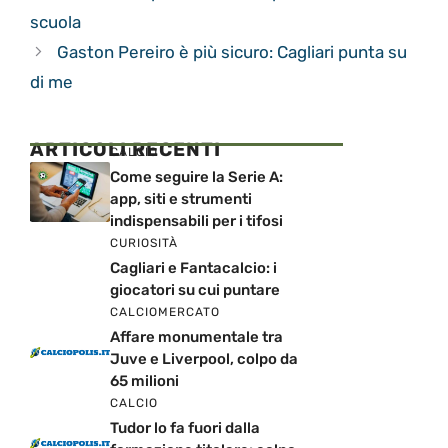
scuola
Gaston Pereiro è più sicuro: Cagliari punta su
di me
ARTICOLI RECENTI
CALCIO
Come seguire la Serie A:
app, siti e strumenti
indispensabili per i tifosi
CURIOSITÀ
Cagliari e Fantacalcio: i
giocatori su cui puntare
CALCIOMERCATO
Affare monumentale tra
Juve e Liverpool, colpo da
65 milioni
CALCIO
Tudor lo fa fuori dalla