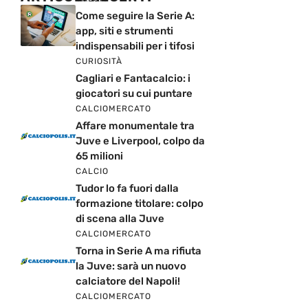
Come seguire la Serie A:
app, siti e strumenti
indispensabili per i tifosi
CURIOSITÀ
Cagliari e Fantacalcio: i
giocatori su cui puntare
CALCIOMERCATO
Affare monumentale tra
Juve e Liverpool, colpo da
65 milioni
CALCIO
Tudor lo fa fuori dalla
formazione titolare: colpo
di scena alla Juve
CALCIOMERCATO
Torna in Serie A ma rifiuta
la Juve: sarà un nuovo
calciatore del Napoli!
CALCIOMERCATO