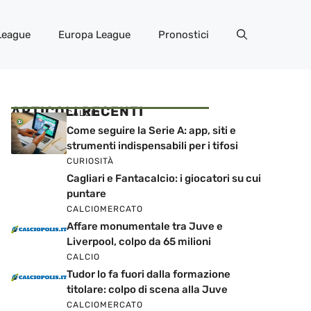
League
Europa League
Pronostici
ARTICOLI RECENTI
CALCIO
Come seguire la Serie A: app, siti e
strumenti indispensabili per i tifosi
CURIOSITÀ
Cagliari e Fantacalcio: i giocatori su cui
puntare
CALCIOMERCATO
Affare monumentale tra Juve e
Liverpool, colpo da 65 milioni
CALCIO
Tudor lo fa fuori dalla formazione
titolare: colpo di scena alla Juve
CALCIOMERCATO