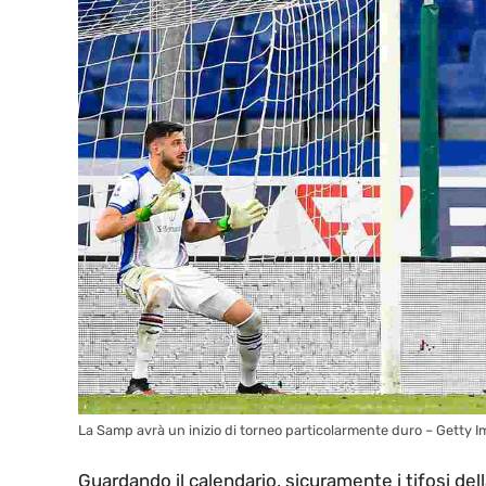
La Samp avrà un inizio di torneo particolarmente duro – Getty 
Guardando il calendario, sicuramente i tifosi de