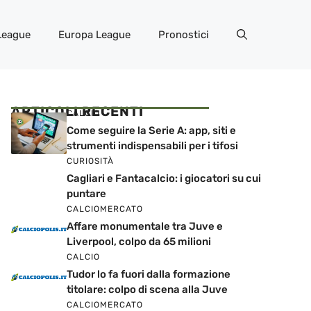
League
Europa League
Pronostici
ARTICOLI RECENTI
CALCIO
Come seguire la Serie A: app, siti e
strumenti indispensabili per i tifosi
CURIOSITÀ
Cagliari e Fantacalcio: i giocatori su cui
puntare
CALCIOMERCATO
Affare monumentale tra Juve e
Liverpool, colpo da 65 milioni
CALCIO
Tudor lo fa fuori dalla formazione
titolare: colpo di scena alla Juve
CALCIOMERCATO