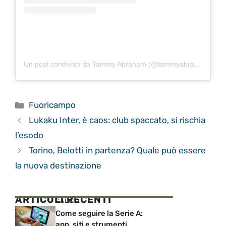
Un post condiviso da Tammy Abraham (@tammyabraham)
Categorie
Fuoricampo
Lukaku Inter, è caos: club spaccato, si rischia
l’esodo
Torino, Belotti in partenza? Quale può essere
la nuova destinazione
ARTICOLI RECENTI
CALCIO
Come seguire la Serie A:
app, siti e strumenti