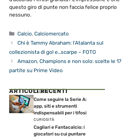
questo giro di punte non faccia felice proprio
nessuno.
Categorie
Calcio
,
Calciomercato
Chi è Tammy Abraham: l’Atalanta sul
collezionista di gol e…scarpe – FOTO
Amazon, Champions e non solo: scelte le 17
partite su Prime Video
ARTICOLI RECENTI
CALCIO
Come seguire la Serie A:
app, siti e strumenti
indispensabili per i tifosi
CURIOSITÀ
Cagliari e Fantacalcio: i
giocatori su cui puntare