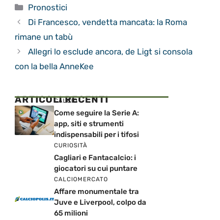
Categorie
Pronostici
Di Francesco, vendetta mancata: la Roma
rimane un tabù
Allegri lo esclude ancora, de Ligt si consola
con la bella AnneKee
ARTICOLI RECENTI
CALCIO
Come seguire la Serie A:
app, siti e strumenti
indispensabili per i tifosi
CURIOSITÀ
Cagliari e Fantacalcio: i
giocatori su cui puntare
CALCIOMERCATO
Affare monumentale tra
Juve e Liverpool, colpo da
65 milioni