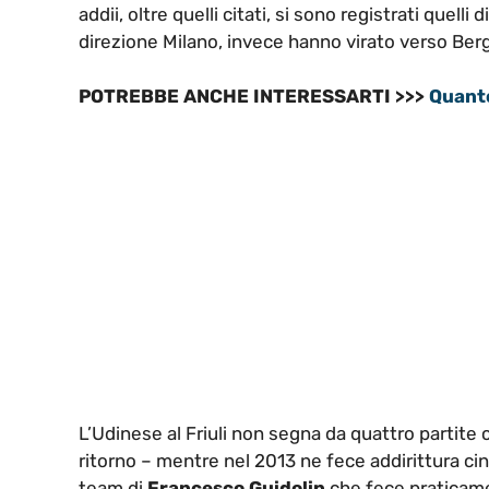
addii, oltre quelli citati, si sono registrati quelli d
direzione Milano, invece hanno virato verso Ber
POTREBBE ANCHE INTERESSARTI >>>
Quanto
L’Udinese al Friuli non segna da quattro partite 
ritorno – mentre nel 2013 ne fece addirittura cinq
team di
Francesco Guidolin
che fece praticame