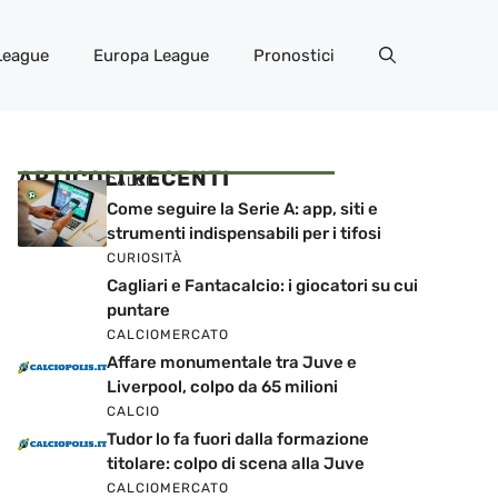
League
Europa League
Pronostici
ARTICOLI RECENTI
CALCIO
Come seguire la Serie A: app, siti e
strumenti indispensabili per i tifosi
CURIOSITÀ
Cagliari e Fantacalcio: i giocatori su cui
puntare
CALCIOMERCATO
Affare monumentale tra Juve e
Liverpool, colpo da 65 milioni
CALCIO
Tudor lo fa fuori dalla formazione
titolare: colpo di scena alla Juve
CALCIOMERCATO