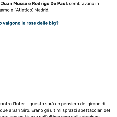
i
Juan Musso e Rodrigo De Paul
: sembravano in
gamo e (Atletico) Madrid.
 valgono le rose delle big?
contro l’Inter – questo sarà un pensiero del girone di
ue a San Siro. Erano gli ultimi sprazzi spettacolari del
nte una mattanza nell’ultima gara della stagione