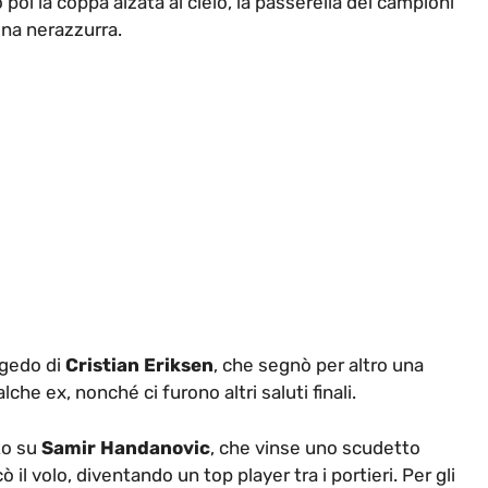
 poi la coppa alzata al cielo, la passerella dei campioni
ina nerazzurra.
ngedo di
Cristian Eriksen
, che segnò per altro una
he ex, nonché ci furono altri saluti finali.
to su
Samir Handanovic
, che vinse uno scudetto
il volo, diventando un top player tra i portieri. Per gli