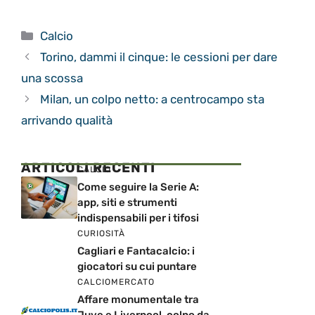
Categorie
Calcio
Torino, dammi il cinque: le cessioni per dare
una scossa
Milan, un colpo netto: a centrocampo sta
arrivando qualità
ARTICOLI RECENTI
CALCIO
Come seguire la Serie A:
app, siti e strumenti
indispensabili per i tifosi
CURIOSITÀ
Cagliari e Fantacalcio: i
giocatori su cui puntare
CALCIOMERCATO
Affare monumentale tra