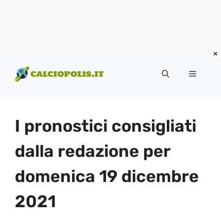
Vai
al
Menu
contenuto
I pronostici consigliati
dalla redazione per
domenica 19 dicembre
2021