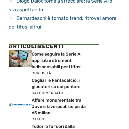
Diogo Dalot torna a sfrecciare: la Serie A lo
sta aspettando
Bernardeschi è tornato trend: ritrova l’amore
dei tifosi altrui
ARTICOLI RECENTI
CALCIO
Come seguire la Serie A:
app, siti e strumenti
indispensabili per i tifosi
CURIOSITÀ
Cagliari e Fantacalcio: i
giocatori su cui puntare
CALCIOMERCATO
Affare monumentale tra
Juve e Liverpool, colpo da
65 milioni
CALCIO
Tudor lo fa fuori dalla