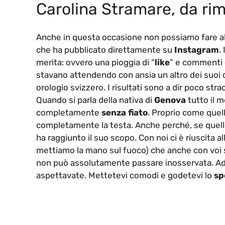
Carolina Stramare, da ri
Anche in questa occasione non possiamo fare altr
che ha pubblicato direttamente su
Instagram
.
merita: ovvero una pioggia di “
like
” e commenti 
stavano attendendo con ansia un altro dei suoi 
orologio svizzero. I risultati sono a dir poco str
Quando si parla della nativa di
Genova
tutto il 
completamente
senza fiato
. Proprio come quel
completamente la testa. Anche perché, se quello e
ha raggiunto il suo scopo. Con noi ci è riuscita al
mettiamo la mano sul fuoco) che anche con voi sa
non può assolutamente passare inosservata. Ade
aspettavate. Mettetevi comodi e godetevi lo
sp