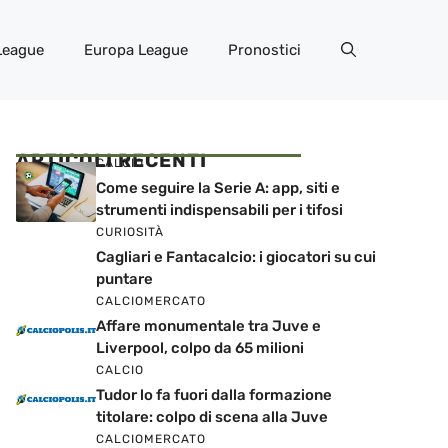
League
Europa League
Pronostici
ARTICOLI RECENTI
CALCIO
Come seguire la Serie A: app, siti e
strumenti indispensabili per i tifosi
CURIOSITÀ
Cagliari e Fantacalcio: i giocatori su cui
puntare
CALCIOMERCATO
Affare monumentale tra Juve e
Liverpool, colpo da 65 milioni
CALCIO
Tudor lo fa fuori dalla formazione
titolare: colpo di scena alla Juve
CALCIOMERCATO