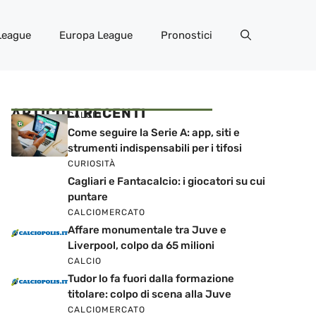
League
Europa League
Pronostici
ARTICOLI RECENTI
CALCIO
Come seguire la Serie A: app, siti e
strumenti indispensabili per i tifosi
CURIOSITÀ
Cagliari e Fantacalcio: i giocatori su cui
puntare
CALCIOMERCATO
Affare monumentale tra Juve e
Liverpool, colpo da 65 milioni
CALCIO
Tudor lo fa fuori dalla formazione
titolare: colpo di scena alla Juve
CALCIOMERCATO