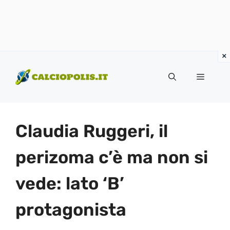
Vai
al
Menu
contenuto
Claudia Ruggeri, il
perizoma c’è ma non si
vede: lato ‘B’
protagonista