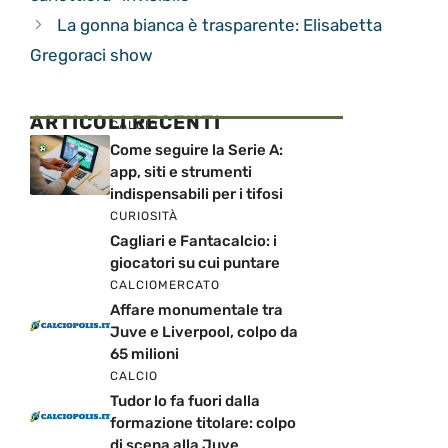
La gonna bianca è trasparente: Elisabetta
Gregoraci show
ARTICOLI RECENTI
CALCIO
Come seguire la Serie A:
app, siti e strumenti
indispensabili per i tifosi
CURIOSITÀ
Cagliari e Fantacalcio: i
giocatori su cui puntare
CALCIOMERCATO
Affare monumentale tra
Juve e Liverpool, colpo da
65 milioni
CALCIO
Tudor lo fa fuori dalla
formazione titolare: colpo
di scena alla Juve