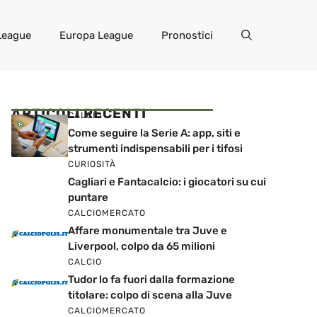
League
Europa League
Pronostici
ARTICOLI RECENTI
CALCIO
Come seguire la Serie A: app, siti e
strumenti indispensabili per i tifosi
CURIOSITÀ
Cagliari e Fantacalcio: i giocatori su cui
puntare
CALCIOMERCATO
Affare monumentale tra Juve e
Liverpool, colpo da 65 milioni
CALCIO
Tudor lo fa fuori dalla formazione
titolare: colpo di scena alla Juve
CALCIOMERCATO