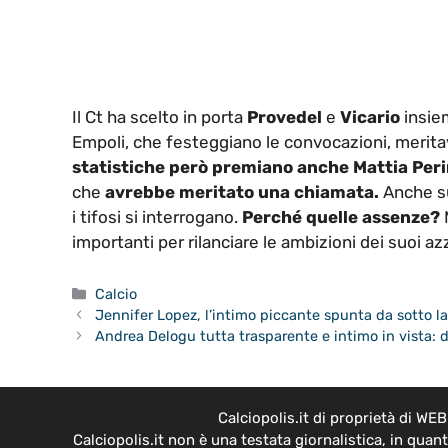
Il Ct ha scelto in porta
Provedel
e
Vicario
insie
Empoli, che festeggiano le convocazioni, merit
statistiche però premiano anche Mattia Per
che
avrebbe meritato una chiamata.
Anche su
i tifosi si interrogano.
Perché quelle assenze?
importanti per rilanciare le ambizioni dei suoi az
Categorie
Calcio
Jennifer Lopez, l’intimo piccante spunta da sotto l
Andrea Delogu tutta trasparente e intimo in vista: 
Calciopolis.it di proprietà di W
Calciopolis.it non è una testata giornalistica, in qua