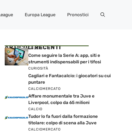
League
Europa League
Pronostici
ARTICOLI RECENTI
CALCIO
Come seguire la Serie A: app, siti e
strumenti indispensabili per i tifosi
CURIOSITÀ
Cagliari e Fantacalcio: i giocatori su cui
puntare
CALCIOMERCATO
Affare monumentale tra Juve e
Liverpool, colpo da 65 milioni
CALCIO
Tudor lo fa fuori dalla formazione
titolare: colpo di scena alla Juve
CALCIOMERCATO