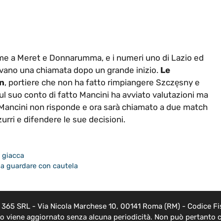
me a Meret e Donnarumma, e i numeri uno di Lazio ed
avano una chiamata dopo un grande inizio.
Le
in
, portiere che non ha fatto rimpiangere Szczęsny e
l suo conto di fatto Mancini ha avviato valutazioni ma
Mancini non risponde e ora sarà chiamato a due match
zurri e difendere le sue decisioni.
a giacca
da guardare con cautela
EB 365 SRL - Via Nicola Marchese 10, 00141 Roma (RM) - Codice Fis
nto viene aggiornato senza alcuna periodicità. Non può pertanto c