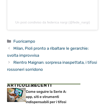
Un post condiviso da federica nargi (@fede_nargi)
Categorie
Fuoricampo
Milan, Pioli pronto a ribaltare le gerarchie:
svolta improvvisa
Rientro Maignan: sorpresa inaspettata, i tifosi
rossoneri sorridono
ARTICOLI RECENTI
CALCIO
Come seguire la Serie A:
app, siti e strumenti
indispensabili per i tifosi