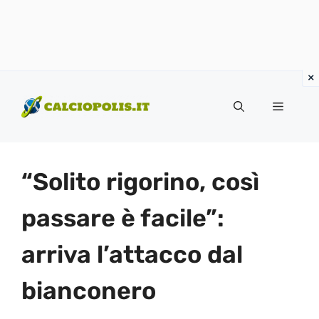
Vai
al
Menu
contenuto
“Solito rigorino, così
passare è facile”:
arriva l’attacco dal
bianconero