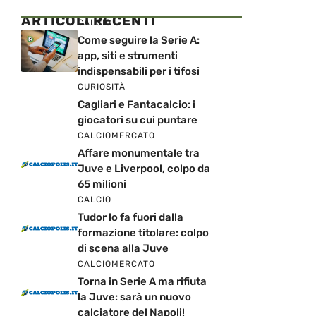
ARTICOLI RECENTI
CALCIO
Come seguire la Serie A:
app, siti e strumenti
indispensabili per i tifosi
CURIOSITÀ
Cagliari e Fantacalcio: i
giocatori su cui puntare
CALCIOMERCATO
Affare monumentale tra
Juve e Liverpool, colpo da
65 milioni
CALCIO
Tudor lo fa fuori dalla
formazione titolare: colpo
di scena alla Juve
CALCIOMERCATO
Torna in Serie A ma rifiuta
la Juve: sarà un nuovo
calciatore del Napoli!