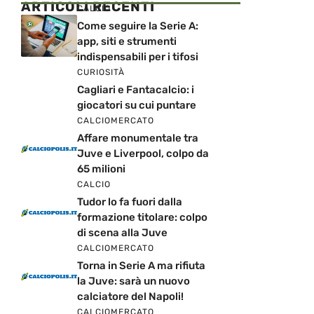
ARTICOLI RECENTI
CALCIO
Come seguire la Serie A:
app, siti e strumenti
indispensabili per i tifosi
CURIOSITÀ
Cagliari e Fantacalcio: i
giocatori su cui puntare
CALCIOMERCATO
Affare monumentale tra
Juve e Liverpool, colpo da
65 milioni
CALCIO
Tudor lo fa fuori dalla
formazione titolare: colpo
di scena alla Juve
CALCIOMERCATO
Torna in Serie A ma rifiuta
la Juve: sarà un nuovo
calciatore del Napoli!
CALCIOMERCATO