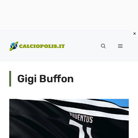
Vai
al
Menu
contenuto
Gigi Buffon