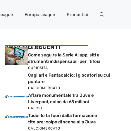
League
Europa League
Pronostici
ARTICOLI RECENTI
CALCIO
Come seguire la Serie A: app, siti e
strumenti indispensabili per i tifosi
CURIOSITÀ
Cagliari e Fantacalcio: i giocatori su cui
puntare
CALCIOMERCATO
Affare monumentale tra Juve e
Liverpool, colpo da 65 milioni
CALCIO
Tudor lo fa fuori dalla formazione
titolare: colpo di scena alla Juve
CALCIOMERCATO