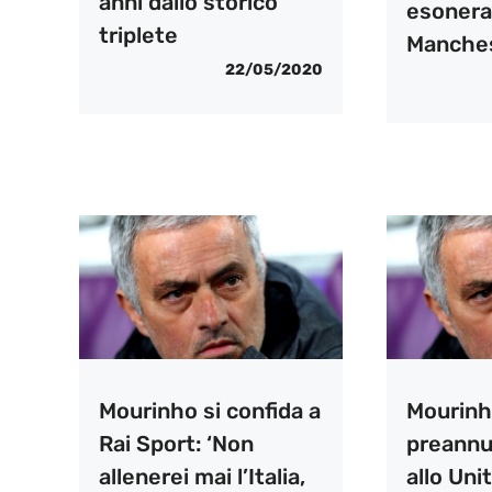
anni dallo storico
esonera
triplete
Manches
22/05/2020
Mourinho si confida a
Mourinh
Rai Sport: ‘Non
preannun
allenerei mai l’Italia,
allo Uni