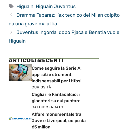
Tag
Higuain
,
Higuain Juventus
Dramma Tabarez: l’ex tecnico del Milan colpito
da una grave malattia
Juventus ingorda, dopo Pjaca e Benatia vuole
Higuain
ARTICOLI RECENTI
CALCIO
Come seguire la Serie A:
app, siti e strumenti
indispensabili per i tifosi
CURIOSITÀ
Cagliari e Fantacalcio: i
giocatori su cui puntare
CALCIOMERCATO
Affare monumentale tra
Juve e Liverpool, colpo da
65 milioni