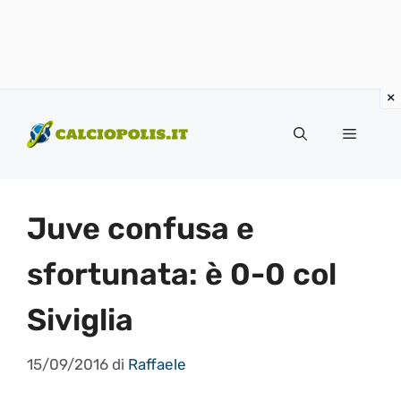
Vai
al
Menu
contenuto
Juve confusa e
sfortunata: è 0-0 col
Siviglia
15/09/2016
di
Raffaele