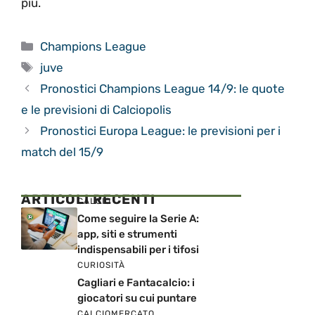
più.
Categorie
Champions League
Tag
juve
Pronostici Champions League 14/9: le quote
e le previsioni di Calciopolis
Pronostici Europa League: le previsioni per i
match del 15/9
ARTICOLI RECENTI
CALCIO
Come seguire la Serie A:
app, siti e strumenti
indispensabili per i tifosi
CURIOSITÀ
Cagliari e Fantacalcio: i
giocatori su cui puntare
CALCIOMERCATO