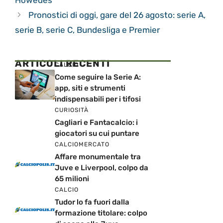
Howedes
Pronostici di oggi, gare del 26 agosto: serie A,
serie B, serie C, Bundesliga e Premier
ARTICOLI RECENTI
CALCIO
Come seguire la Serie A:
app, siti e strumenti
indispensabili per i tifosi
CURIOSITÀ
Cagliari e Fantacalcio: i
giocatori su cui puntare
CALCIOMERCATO
Affare monumentale tra
Juve e Liverpool, colpo da
65 milioni
CALCIO
Tudor lo fa fuori dalla
formazione titolare: colpo