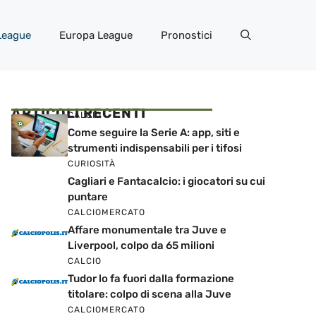
League
Europa League
Pronostici
ARTICOLI RECENTI
CALCIO
Come seguire la Serie A: app, siti e
strumenti indispensabili per i tifosi
CURIOSITÀ
Cagliari e Fantacalcio: i giocatori su cui
puntare
CALCIOMERCATO
Affare monumentale tra Juve e
Liverpool, colpo da 65 milioni
CALCIO
Tudor lo fa fuori dalla formazione
titolare: colpo di scena alla Juve
CALCIOMERCATO