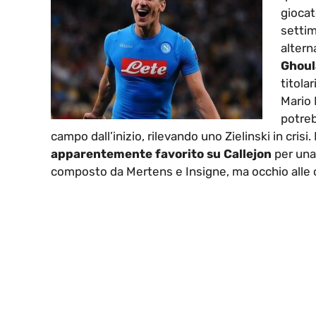
giocat
settim
altern
Ghou
titola
Mario
potreb
campo dall’inizio, rilevando uno Zielinski in crisi.
apparentemente favorito su Callejon
per una
composto da Mertens e Insigne, ma occhio alle c