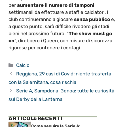
per
aumentare il numero di tamponi
settimanali da effettuare a staff e calciatori. I
club continueranno a giocare
senza pubblico
e,
a questo punto, sarà difficile rivedere gli stadi
pieni nel prossimo futuro. “
The show must go
on
“, direbbero i Queen, con misure di sicurezza
rigorose per contenere i contagi.
Categorie
Calcio
Reggiana, 29 casi di Covid: niente trasferta
con la Salernitana, cosa rischia
Serie A, Sampdoria-Genoa: tutte le curiosità
sul Derby della Lanterna
ARTICOLI RECENTI
CALCIO
Come seguire la Serie A: