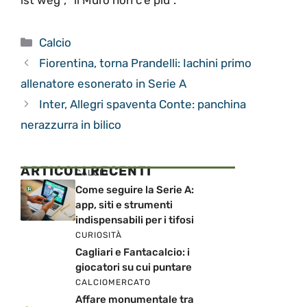
ist weg“, “il Muro non c’è più”.
Categorie
Calcio
Fiorentina, torna Prandelli: Iachini primo
allenatore esonerato in Serie A
Inter, Allegri spaventa Conte: panchina
nerazzurra in bilico
ARTICOLI RECENTI
CALCIO
Come seguire la Serie A:
app, siti e strumenti
indispensabili per i tifosi
CURIOSITÀ
Cagliari e Fantacalcio: i
giocatori su cui puntare
CALCIOMERCATO
Affare monumentale tra