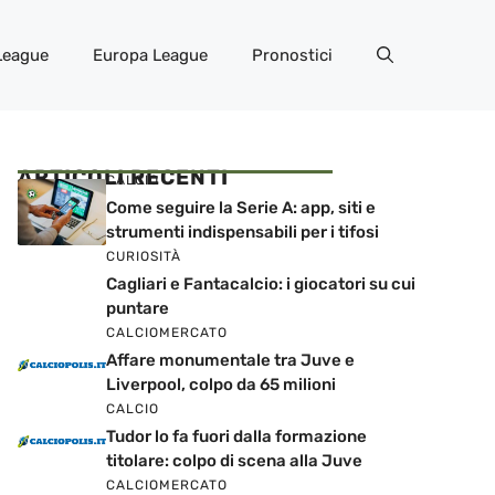
League
Europa League
Pronostici
ARTICOLI RECENTI
CALCIO
Come seguire la Serie A: app, siti e
strumenti indispensabili per i tifosi
CURIOSITÀ
Cagliari e Fantacalcio: i giocatori su cui
puntare
CALCIOMERCATO
Affare monumentale tra Juve e
Liverpool, colpo da 65 milioni
CALCIO
Tudor lo fa fuori dalla formazione
titolare: colpo di scena alla Juve
CALCIOMERCATO