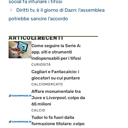
social fa infuriare i tifosi
Diritti tv, è il giorno di Dazn: l’assemblea
potrebbe sancire l’accordo
ARTICOLI RECENTI
CALCIO
Come seguire la Serie A:
app, siti e strumenti
indispensabili per i tifosi
CURIOSITÀ
Cagliari e Fantacalcio: i
giocatori su cui puntare
CALCIOMERCATO
Affare monumentale tra
Juve e Liverpool, colpo da
65 milioni
CALCIO
Tudor lo fa fuori dalla
formazione titolare: colpo