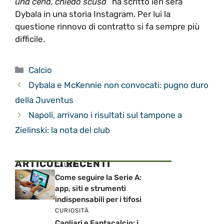
una cena, chiedo scusa
” ha scritto ieri sera
Dybala in una storia Instagram. Per lui la
questione rinnovo di contratto si fa sempre più
difficile.
Categorie
Calcio
Dybala e McKennie non convocati: pugno duro
della Juventus
Napoli, arrivano i risultati sul tampone a
Zielinski: la nota del club
ARTICOLI RECENTI
CALCIO
Come seguire la Serie A:
app, siti e strumenti
indispensabili per i tifosi
CURIOSITÀ
Cagliari e Fantacalcio: i