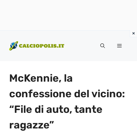
Vai
al
Menu
contenuto
McKennie, la
confessione del vicino:
“File di auto, tante
ragazze”