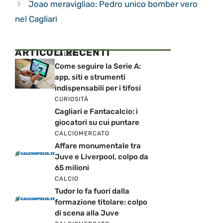
Joao meravigliao: Pedro unico bomber vero
nel Cagliari
ARTICOLI RECENTI
CALCIO
Come seguire la Serie A:
app, siti e strumenti
indispensabili per i tifosi
CURIOSITÀ
Cagliari e Fantacalcio: i
giocatori su cui puntare
CALCIOMERCATO
Affare monumentale tra
Juve e Liverpool, colpo da
65 milioni
CALCIO
Tudor lo fa fuori dalla
formazione titolare: colpo
di scena alla Juve