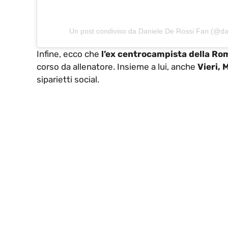
Un post condiviso da Daniele De Rossi Fan (@da
Infine, ecco che
l’ex centrocampista della Ro
corso da allenatore. Insieme a lui, anche
Vieri, M
siparietti social.