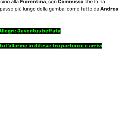
icino alla
Fiorentina
, con
Commisso
che lo ha
il passo più lungo della gamba, come fatto da
Andrea
Allegri: Juventus beffata
 l’allarme in difesa: tra partenze e arrivi