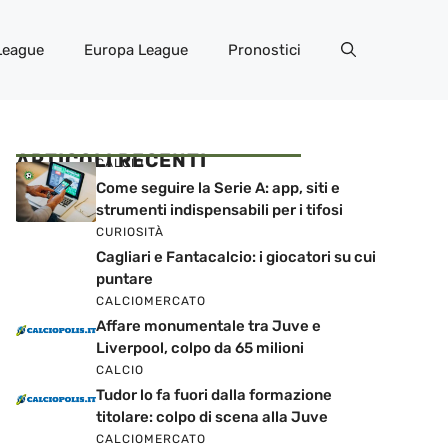
League
Europa League
Pronostici
ARTICOLI RECENTI
CALCIO
Come seguire la Serie A: app, siti e
strumenti indispensabili per i tifosi
CURIOSITÀ
Cagliari e Fantacalcio: i giocatori su cui
puntare
CALCIOMERCATO
Affare monumentale tra Juve e
Liverpool, colpo da 65 milioni
CALCIO
Tudor lo fa fuori dalla formazione
titolare: colpo di scena alla Juve
CALCIOMERCATO