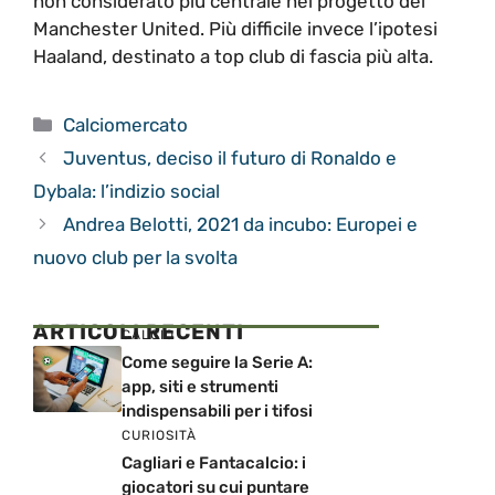
non considerato più centrale nel progetto del
Manchester United. Più difficile invece l’ipotesi
Haaland, destinato a top club di fascia più alta.
Categorie
Calciomercato
Juventus, deciso il futuro di Ronaldo e
Dybala: l’indizio social
Andrea Belotti, 2021 da incubo: Europei e
nuovo club per la svolta
ARTICOLI RECENTI
CALCIO
Come seguire la Serie A:
app, siti e strumenti
indispensabili per i tifosi
CURIOSITÀ
Cagliari e Fantacalcio: i
giocatori su cui puntare