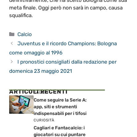
definitivamente, che ha scelto Bologna come sua
meta finale. Oggi però non sarà in campo, causa
squalifica.
Categorie
Calcio
Juventus e il ricordo Champions: Bologna
come omaggio al 1996
I pronostici consigliati dalla redazione per
domenica 23 maggio 2021
ARTICOLI RECENTI
CALCIO
Come seguire la Serie A:
app, siti e strumenti
indispensabili per i tifosi
CURIOSITÀ
Cagliari e Fantacalcio: i
giocatori su cui puntare