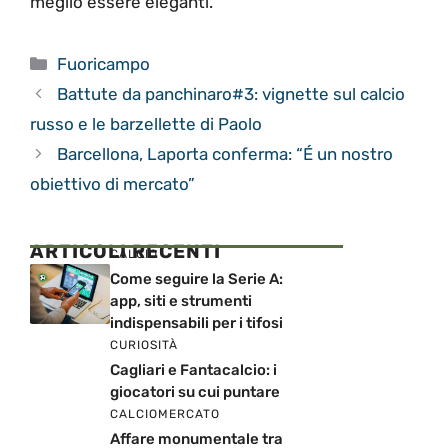
meglio essere eleganti.
Categorie
Fuoricampo
Battute da panchinaro#3: vignette sul calcio
russo e le barzellette di Paolo
Barcellona, Laporta conferma: “É un nostro
obiettivo di mercato”
ARTICOLI RECENTI
CALCIO
Come seguire la Serie A:
app, siti e strumenti
indispensabili per i tifosi
CURIOSITÀ
Cagliari e Fantacalcio: i
giocatori su cui puntare
CALCIOMERCATO
Affare monumentale tra