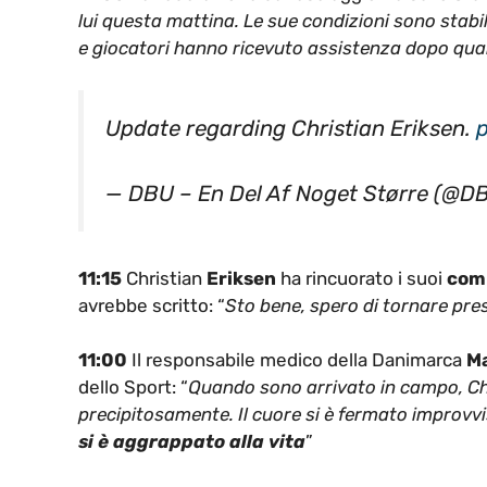
lui questa mattina. Le sue condizioni sono stabil
e giocatori hanno ricevuto assistenza dopo qua
Update regarding Christian Eriksen.
— DBU – En Del Af Noget Større (@D
11:15
Christian
Eriksen
ha rincuorato i suoi
comp
avrebbe scritto: “
Sto bene, spero di tornare pre
11:00
Il responsabile medico della Danimarca
Ma
dello Sport: “
Quando sono arrivato in campo, Chr
precipitosamente. Il cuore si è fermato improv
si è aggrappato alla vita
”