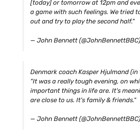
[today] or tomorrow at 12pm and ever
a game with such feelings. We tried t
out and try to play the second half."
— John Bennett (@JohnBennettBBC
Denmark coach Kasper Hjulmand (in 
"It was a really tough evening, on w
important things in life are. It's mean
are close to us. It's family & friends."
— John Bennett (@JohnBennettBBC