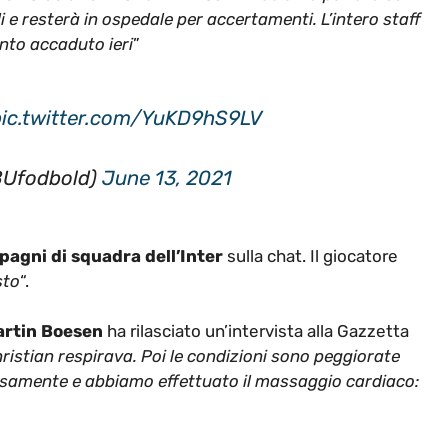
i e resterà in ospedale per accertamenti. L’intero staff
nto accaduto ieri
”
pic.twitter.com/YuKD9hS9LV
BUfodbold)
June 13, 2021
agni di squadra dell’Inter
sulla chat. Il giocatore
sto
“.
rtin Boesen
ha rilasciato un’intervista alla Gazzetta
istian respirava. Poi le condizioni sono peggiorate
visamente e abbiamo effettuato il massaggio cardiaco: