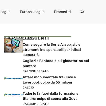
League
Europa League
Pronostici
ARTICOLI RECENTI
CALCIO
Come seguire la Serie A: app, siti e
strumenti indispensabili per i tifosi
CURIOSITÀ
Cagliari e Fantacalcio: i giocatori su cui
puntare
CALCIOMERCATO
Affare monumentale tra Juve e
Liverpool, colpo da 65 milioni
CALCIO
Tudor lo fa fuori dalla formazione
titolare: colpo di scena alla Juve
CALCIOMERCATO