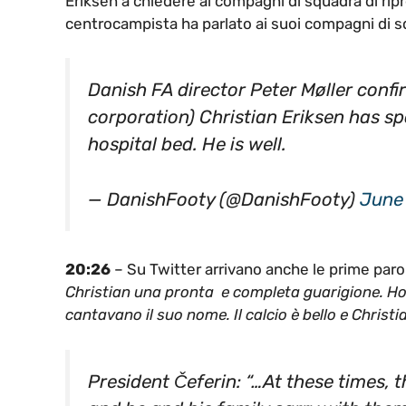
Eriksen a chiedere ai compagni di squadra di ripr
centrocampista ha parlato ai suoi compagni di sq
Danish FA director Peter Møller conf
corporation) Christian Eriksen has s
hospital bed. He is well.
— DanishFooty (@DanishFooty)
June 
20:26
– Su Twitter arrivano anche le prime parol
Christian una pronta e completa guarigione. Ho s
cantavano il suo nome. Il calcio è bello e Christ
President Čeferin: “…At these times, th