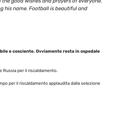
m the good wishes and prayers of everyone.
g his name. Football is beautiful and
abile e cosciente. Ovviamente resta in ospedale
e Russia per il riscaldamento.
po per il riscaldamento applaudita dalla selezione