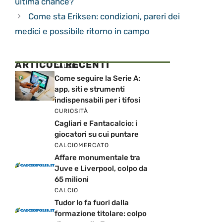
ultima chance?
Come sta Eriksen: condizioni, pareri dei
medici e possibile ritorno in campo
ARTICOLI RECENTI
CALCIO
Come seguire la Serie A:
app, siti e strumenti
indispensabili per i tifosi
CURIOSITÀ
Cagliari e Fantacalcio: i
giocatori su cui puntare
CALCIOMERCATO
Affare monumentale tra
Juve e Liverpool, colpo da
65 milioni
CALCIO
Tudor lo fa fuori dalla
formazione titolare: colpo