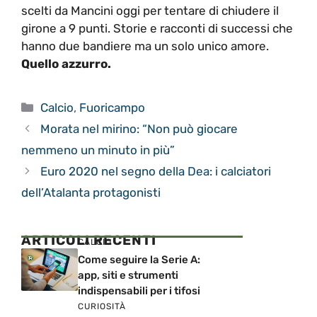
scelti da Mancini oggi per tentare di chiudere il
girone a 9 punti. Storie e racconti di successi che
hanno due bandiere ma un solo unico amore.
Quello azzurro.
Categorie
Calcio
,
Fuoricampo
Morata nel mirino: “Non può giocare
nemmeno un minuto in più”
Euro 2020 nel segno della Dea: i calciatori
dell’Atalanta protagonisti
ARTICOLI RECENTI
CALCIO
Come seguire la Serie A:
app, siti e strumenti
indispensabili per i tifosi
CURIOSITÀ