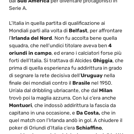
dal
Sud America
per diventare protagonisti in
Serie A.
L’Italia in quella partita di qualificazione ai
Mondiali partì alla volta di
Belfast
, per affrontare
l’
Irlanda del Nord
. Non fu accolta bene quella
squadra, che nell’undici titolare aveva ben
4
oriundi in campo
, ed erano i calciatori forse più
forti dell’Italia. Si trattava di Alcides
Ghiggia
, che
prima di quella esperienza fu addirittura in grado
di segnare la rete decisiva dell’
Uruguay
nella
finale dei mondiali contro il
Brasile
nel 1950.
Un’ala dal dribbling ubriacante, che dal
Milan
trovò poi la maglia azzurra. Con lui c’era anche
Montuori
, che indossò addirittura la fascia da
capitano in una occasione, e
Da Costa,
che in
quel match con l’Irlanda andò in gol. A chiudere il
poker di Oriundi d’Italia c’era
Schiaffino
,