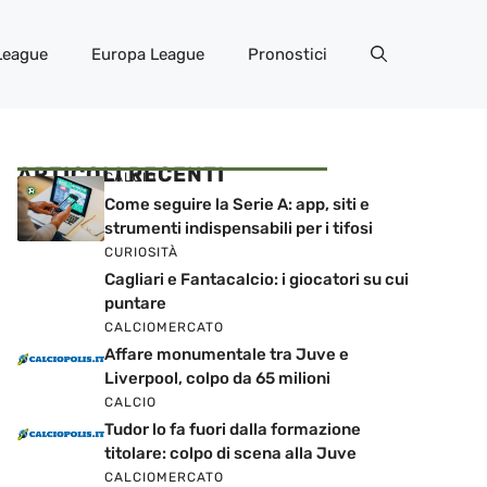
League
Europa League
Pronostici
ARTICOLI RECENTI
CALCIO
Come seguire la Serie A: app, siti e
strumenti indispensabili per i tifosi
CURIOSITÀ
Cagliari e Fantacalcio: i giocatori su cui
puntare
CALCIOMERCATO
Affare monumentale tra Juve e
Liverpool, colpo da 65 milioni
CALCIO
Tudor lo fa fuori dalla formazione
titolare: colpo di scena alla Juve
CALCIOMERCATO