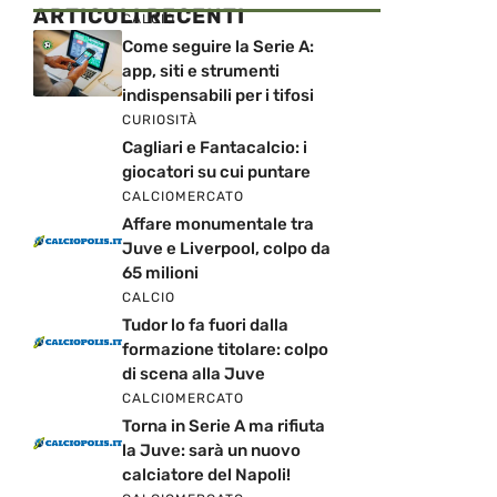
ARTICOLI RECENTI
CALCIO
Come seguire la Serie A:
app, siti e strumenti
indispensabili per i tifosi
CURIOSITÀ
Cagliari e Fantacalcio: i
giocatori su cui puntare
CALCIOMERCATO
Affare monumentale tra
Juve e Liverpool, colpo da
65 milioni
CALCIO
Tudor lo fa fuori dalla
formazione titolare: colpo
di scena alla Juve
CALCIOMERCATO
Torna in Serie A ma rifiuta
la Juve: sarà un nuovo
calciatore del Napoli!