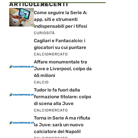
ARTICOLI RECENTI
CALCIO
Come seguire la Serie A:
app, siti e strumenti
indispensabili per i tifosi
CURIOSITÀ
Cagliari e Fantacalcio: i
giocatori su cui puntare
CALCIOMERCATO
Affare monumentale tra
Juve e Liverpool, colpo da
65 milioni
CALCIO
Tudor lo fa fuori dalla
formazione titolare: colpo
di scena alla Juve
CALCIOMERCATO
Torna in Serie A ma rifiuta
la Juve: sarà un nuovo
calciatore del Napoli!