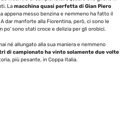
ti. La
macchina quasi perfetta di Gian Piero
e ha appena messo benzina e nemmeno ha fatto il
A dar manforte alla Fiorentina, però, ci sono le
n po’ sono stati croce e delizia per gli orobici.
ha mai né allungato alla sua maniera e nemmeno
ntri di campionato ha vinto solamente due volte
oria, più pesante, in Coppa Italia.