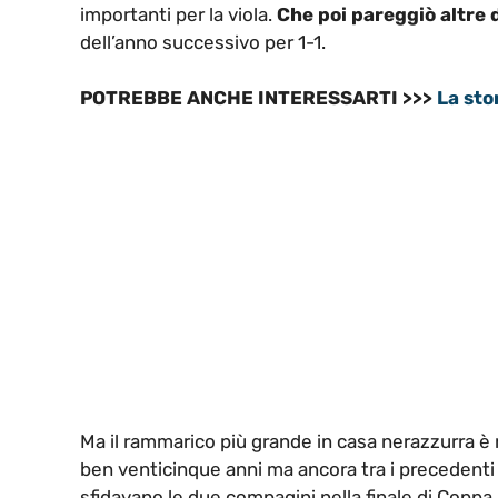
importanti per la viola.
Che poi pareggiò altre 
dell’anno successivo per 1-1.
POTREBBE ANCHE INTERESSARTI >>>
La stor
Ma il rammarico più grande in casa nerazzurra è r
ben venticinque anni ma ancora tra i precedenti è
sfidavano le due compagini nella finale di Coppa I