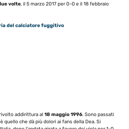
due volte
, il 5 marzo 2017 per 0-0 e il 18 febbraio
ia del calciatore fuggitivo
ivolto addirittura al
18 maggio 1996
. Sono passati
 quello che dà più dolori ai fans della Dea. Si
talia, dopo l’andata girata a favore dei viola per 1-0.