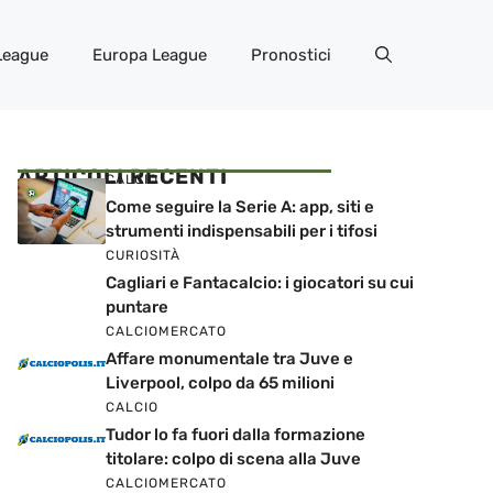
League
Europa League
Pronostici
ARTICOLI RECENTI
CALCIO
Come seguire la Serie A: app, siti e
strumenti indispensabili per i tifosi
CURIOSITÀ
Cagliari e Fantacalcio: i giocatori su cui
puntare
CALCIOMERCATO
Affare monumentale tra Juve e
Liverpool, colpo da 65 milioni
CALCIO
Tudor lo fa fuori dalla formazione
titolare: colpo di scena alla Juve
CALCIOMERCATO