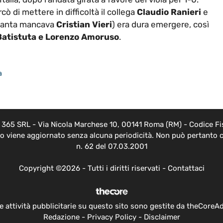
cò di mettere in difficoltà il collega
Claudio Ranieri
e
talanta mancava
Cristian Vieri
) era dura emergere, così
Batistuta e Lorenzo Amoruso
.
a
i
EB 365 SRL - Via Nicola Marchese 10, 00141 Roma (RM) - Codice Fis
nto viene aggiornato senza alcuna periodicità. Non può pertanto c
n. 62 del 07.03.2001
Copyright ©2026 - Tutti i diritti riservati -
Contattaci
e attività pubblicitarie su questo sito sono gestite da theCoreA
Redazione
-
Privacy Policy
-
Disclaimer