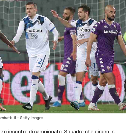
combattuti – Getty Images
terzo incontro di campionato. Squadre che girano in