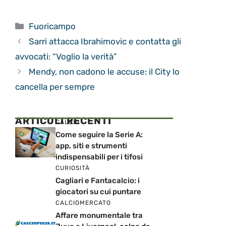
Categorie
Fuoricampo
Sarri attacca Ibrahimovic e contatta gli
avvocati: “Voglio la verità”
Mendy, non cadono le accuse: il City lo
cancella per sempre
ARTICOLI RECENTI
CALCIO
Come seguire la Serie A:
app, siti e strumenti
indispensabili per i tifosi
CURIOSITÀ
Cagliari e Fantacalcio: i
giocatori su cui puntare
CALCIOMERCATO
Affare monumentale tra