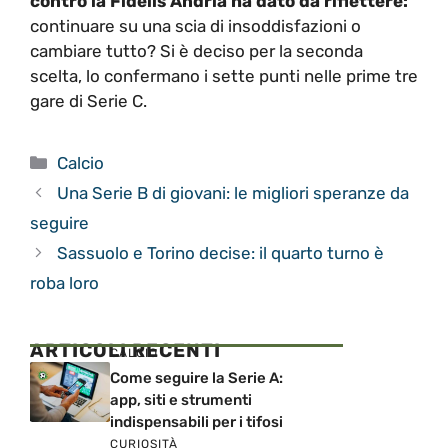
contro la Fidelis Andria ha dato da riflettere:
continuare su una scia di insoddisfazioni o
cambiare tutto? Si è deciso per la seconda
scelta, lo confermano i sette punti nelle prime tre
gare di Serie C.
Categorie
Calcio
Una Serie B di giovani: le migliori speranze da
seguire
Sassuolo e Torino decise: il quarto turno è
roba loro
ARTICOLI RECENTI
CALCIO
Come seguire la Serie A:
app, siti e strumenti
indispensabili per i tifosi
CURIOSITÀ