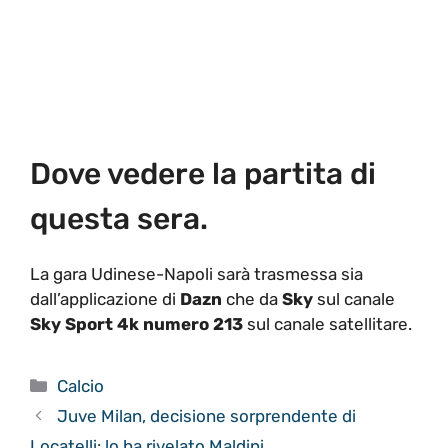
Dove vedere la partita di
questa sera.
La gara Udinese-Napoli sarà trasmessa sia
dall’applicazione di
Dazn
che da
Sky
sul canale
Sky Sport 4k numero 213
sul canale satellitare.
Categorie
Calcio
Juve Milan, decisione sorprendente di
Locatelli: lo ha rivelato Maldini