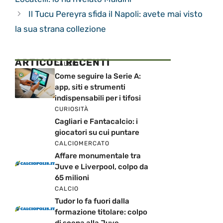
Il Tucu Pereyra sfida il Napoli: avete mai visto
la sua strana collezione
ARTICOLI RECENTI
CALCIO
Come seguire la Serie A:
app, siti e strumenti
indispensabili per i tifosi
CURIOSITÀ
Cagliari e Fantacalcio: i
giocatori su cui puntare
CALCIOMERCATO
Affare monumentale tra
Juve e Liverpool, colpo da
65 milioni
CALCIO
Tudor lo fa fuori dalla
formazione titolare: colpo
di scena alla Juve