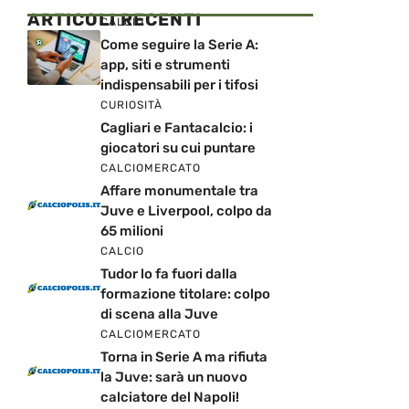
ARTICOLI RECENTI
CALCIO
Come seguire la Serie A:
app, siti e strumenti
indispensabili per i tifosi
CURIOSITÀ
Cagliari e Fantacalcio: i
giocatori su cui puntare
CALCIOMERCATO
Affare monumentale tra
Juve e Liverpool, colpo da
65 milioni
CALCIO
Tudor lo fa fuori dalla
formazione titolare: colpo
di scena alla Juve
CALCIOMERCATO
Torna in Serie A ma rifiuta
la Juve: sarà un nuovo
calciatore del Napoli!