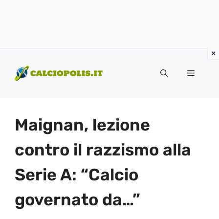
Vai
al
Menu
contenuto
Maignan, lezione
contro il razzismo alla
Serie A: “Calcio
governato da…”